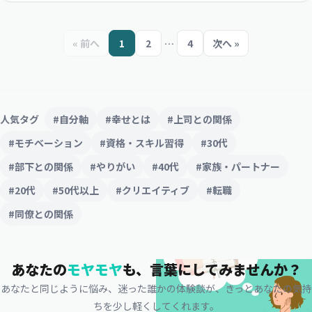
« 前へ
1
2
…
4
次へ »
人気タグ
#自分軸
#幸せとは
#上司との関係
#モチベーション
#資格・スキル習得
#30代
#部下との関係
#やりがい
#40代
#家族・パートナー
#20代
#50代以上
#クリエイティブ
#転職
#同僚との関係
あなたの
モヤモヤ
も、
言葉にしてみませんか？
あなたと同じように悩み、迷った誰かの体験談が、
きっとあなたの気持
ちを少し軽くしてくれます。