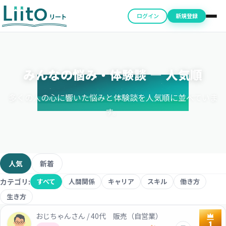
ログイン
新規登録
みんなの悩み・体験談 ― 人気順
多くの人の心に響いた悩みと体験談を人気順に並べていま
す。
人気
新着
カテゴリ:
すべて
人間関係
キャリア
スキル
働き方
生き方
おじちゃんさん / 40代 販売（自営業）
1