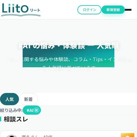
ログイン
新規登録
#AI の悩み・体験談 ― 人気順
「AI」に関する悩みや体験談、コラム・Tips・インタビュ
ーを人気順に並べています。
人気
新着
絞り込み中:
#AI
×
相談スレ