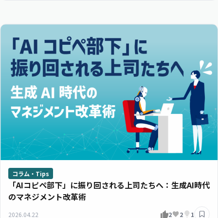
コラム・Tips
「AIコピペ部下」に振り回される上司たちへ：生成AI時代
のマネジメント改革術
2026.04.22
2
2
1