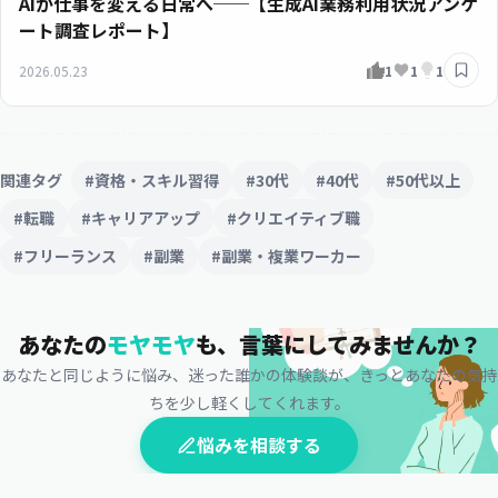
AIが仕事を変える日常へ──【生成AI業務利用状況アンケ
ート調査レポート】
2026.05.23
1
1
1
関連タグ
#資格・スキル習得
#30代
#40代
#50代以上
#転職
#キャリアアップ
#クリエイティブ職
#フリーランス
#副業
#副業・複業ワーカー
あなたの
モヤモヤ
も、
言葉にしてみませんか？
あなたと同じように悩み、迷った誰かの体験談が、
きっとあなたの気持
ちを少し軽くしてくれます。
悩みを相談する