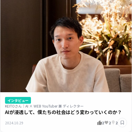
インタビュー
KEITOさん｜AI × WEB YouTuber 兼 ディレクター
AIが浸透して、僕たちの社会はどう変わっていくのか？
2024.10.29
2
2
2