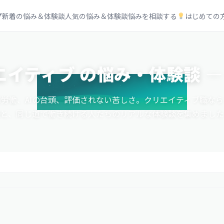
プ
新着の悩み＆体験談
人気の悩み＆体験談
悩みを相談する
はじめての
エイティブ の悩み・体験談 ―
労働、AIの台頭、評価されない苦しさ。クリエイティブ職な
談と、同じ道で働き続ける人たちのリアルな体験談を集めました