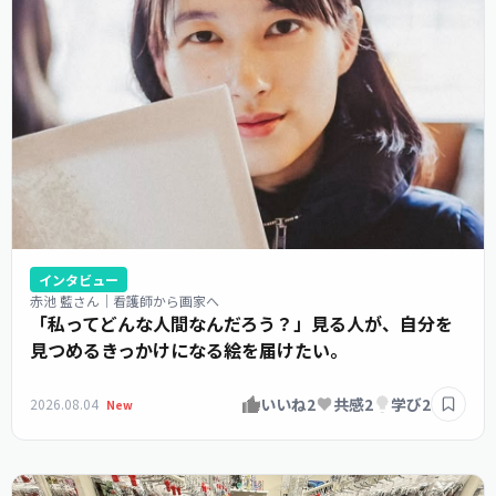
インタビュー
赤池 藍さん｜看護師から画家へ
「私ってどんな人間なんだろう？」見る人が、自分を
見つめるきっかけになる絵を届けたい。
いいね
2
共感
2
学び
2
2026.08.04
New