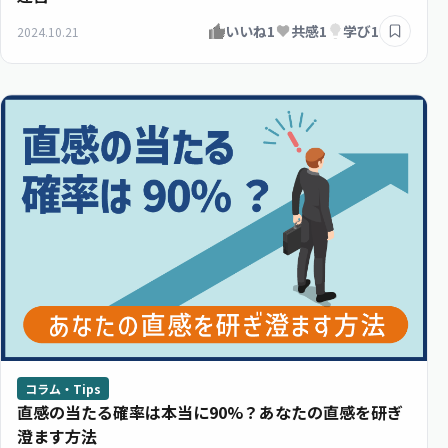
いいね
1
共感
1
学び
1
2024.10.21
コラム・Tips
直感の当たる確率は本当に90%？あなたの直感を研ぎ
澄ます方法