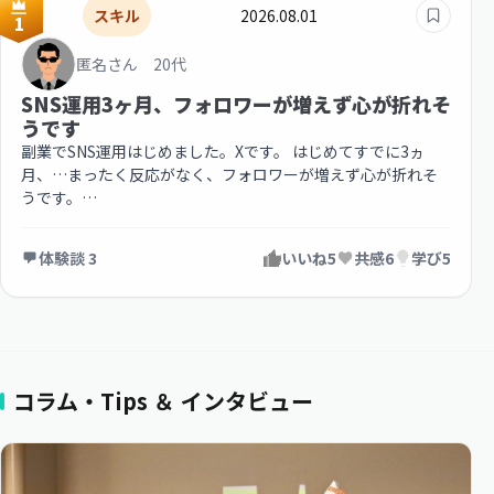
スキル
2026.08.01
1
匿名さん 20代
SNS運用3ヶ月、フォロワーが増えず心が折れそ
うです
副業でSNS運用はじめました。Xです。 はじめてすでに3ヵ
月、…まったく反応がなく、フォロワーが増えず心が折れそ
うです。…
体験談 3
いいね
5
共感
6
学び
5
コラム・Tips ＆ インタビュー