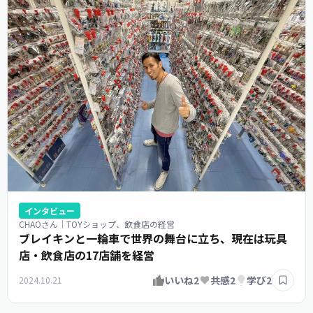
インタビュー
CHAOさん｜TOYショップ、飲食店の経営
ブレイキンと一輪車で世界の舞台に立ち、現在は玩具
店・飲食店の17店舗を経営
いいね
2
共感
2
学び
2
2024.10.21