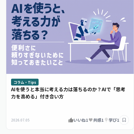
コラム・Tips
AIを使うと本当に考える力は落ちるのか？AIで「思考
力を高める」付き合い方
いいね
1
共感
1
学び
1
2026.07.05