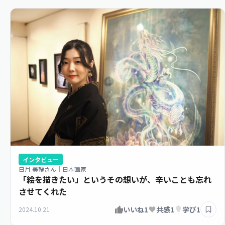
インタビュー
日月 美輪さん｜日本画家
「絵を描きたい」というその想いが、辛いことも忘れ
させてくれた
いいね
1
共感
1
学び
1
2024.10.21