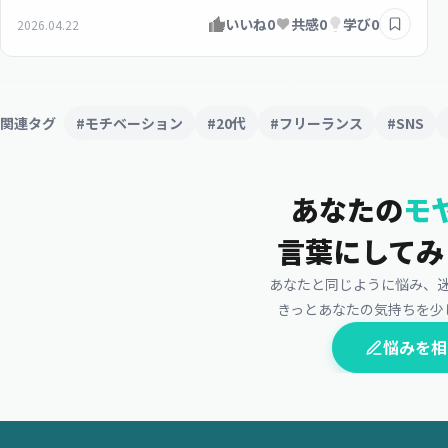
いいね
0
共感
0
学び
0
2026.04.22
関連タグ
#モチベーション
#20代
#フリーランス
#SNS
あなたの
モ
言葉にしてみ
あなたと同じように悩み、
きっとあなたの気持ちを少
悩みを相