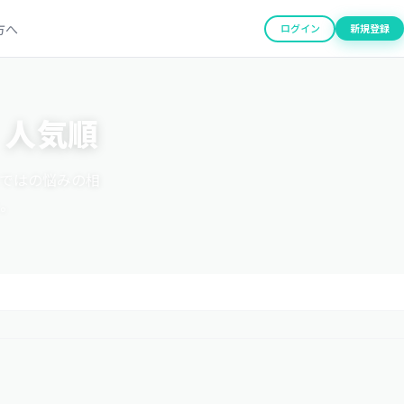
方へ
ログイン
新規登録
 人気順
らではの悩みの相
。