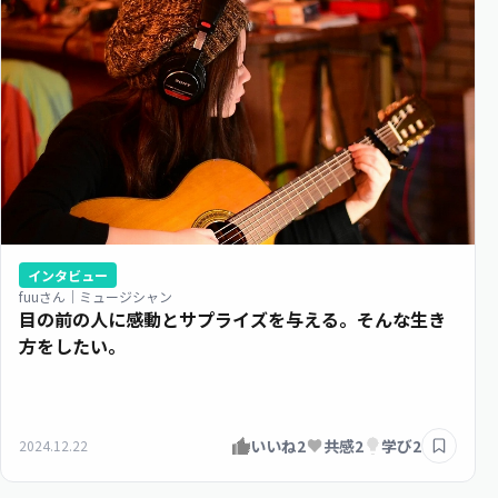
インタビュー
fuuさん｜ミュージシャン
目の前の人に感動とサプライズを与える。そんな生き
方をしたい。
いいね
2
共感
2
学び
2
2024.12.22