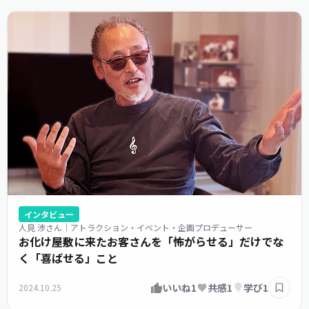
インタビュー
人見 渉さん｜アトラクション・イベント・企画プロデューサー
お化け屋敷に来たお客さんを「怖がらせる」だけでな
く「喜ばせる」こと
いいね
1
共感
1
学び
1
2024.10.25