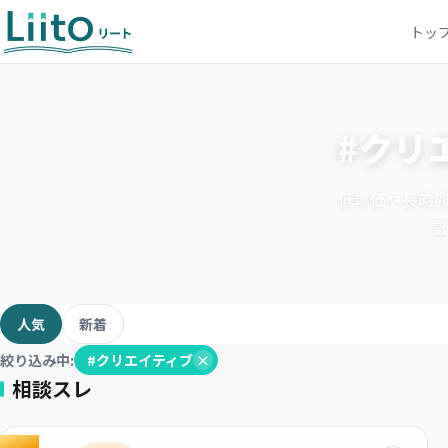
トッ
#クリ
低単価や長時間
人気
新着
絞り込み中:
#クリエイティブ
×
相談スレ