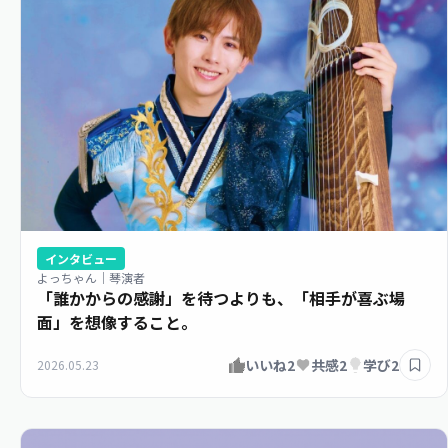
インタビュー
よっちゃん｜琴演者
「誰かからの感謝」を待つよりも、「相手が喜ぶ場
面」を想像すること。
いいね
2
共感
2
学び
2
2026.05.23