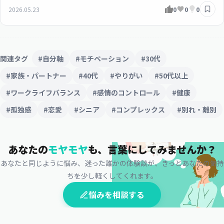
2026.05.23
0
0
0
関連タグ
#自分軸
#モチベーション
#30代
#家族・パートナー
#40代
#やりがい
#50代以上
#ワークライフバランス
#感情のコントロール
#健康
#孤独感
#恋愛
#シニア
#コンプレックス
#別れ・離別
あなたの
モヤモヤ
も、
言葉にしてみませんか？
あなたと同じように悩み、迷った誰かの体験談が、
きっとあなたの気持
ちを少し軽くしてくれます。
悩みを相談する