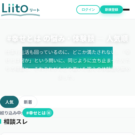
ログイン
新規登録
#幸せとは の悩み・体験談 ― 人気順
仕事も生活も回っているのに、どこか満たされない。「幸
せとは何か」という問いに、同じように立ち止まった人た
ちの相談と、それぞれがたどり着いた答えの体験談を集め
ました。
人気
新着
絞り込み中:
#幸せとは
×
相談スレ