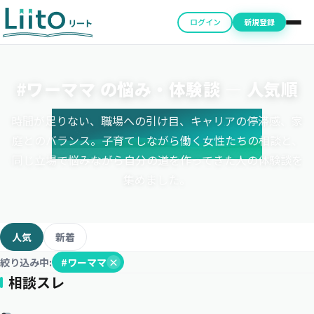
ログイン
新規登録
#ワーママ の悩み・体験談 ― 人気順
時間が足りない、職場への引け目、キャリアの停滞感、家
庭とのバランス。子育てしながら働く女性たちの相談と、
同じ立場で悩みながら自分の道を作ってきた人の体験談を
集めました。
人気
新着
絞り込み中:
#ワーママ
×
相談スレ