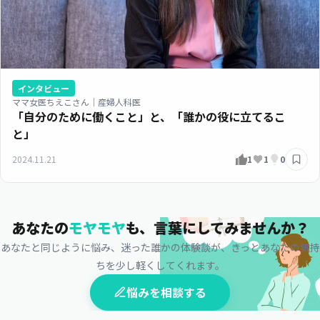
インタビュー
ママ女医ちえこさん｜産婦人科医
「自分のために働くこと」と、「誰かの役に立てるこ
と」
2024.11.21
1
1
0
あなたの
モヤモヤ
も、
言葉にしてみませんか？
あなたと同じように悩み、迷った誰かの体験談が、
きっとあなたの気持
ちを少し軽くしてくれます。
悩みを相談する