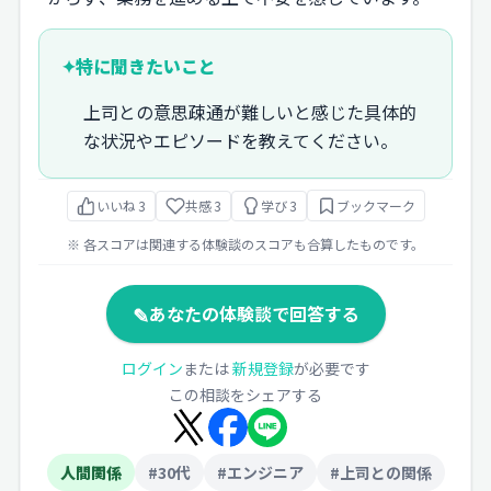
✦
特に聞きたいこと
上司との意思疎通が難しいと感じた具体的
な状況やエピソードを教えてください。
いいね
3
共感
3
学び
3
ブックマーク
※ 各スコアは関連する体験談のスコアも合算したものです。
✎
あなたの体験談で回答する
ログイン
または
新規登録
が必要です
この相談をシェアする
人間関係
#30代
#エンジニア
#上司との関係