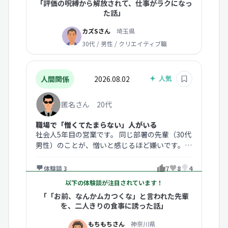
「評価の呪縛から解放されて、仕事がラクになっ
た話」
カズSさん
埼玉県
30代 / 男性 / クリエイティブ職
人間関係
2026.08.02
匿名さん 20代
職場で「憎くてたまらない」人がいる
社会人5年目の営業です。 同じ部署の先輩（30代
男性）のことが、憎いと感じるほど嫌いです。
きっかけは2年前、私が取って…
体験談 3
7
8
4
以下の体験談が注目されています！
「「お前、なんかムカつくな」と言われた先輩
を、二人きりの食事に誘った話」
もちもちさん
神奈川県