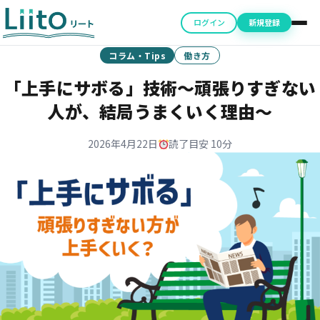
ログイン
新規登録
コラム・Tips
働き方
「上手にサボる」技術〜頑張りすぎない
人が、結局うまくいく理由〜
2026年4月22日
読了目安 10分