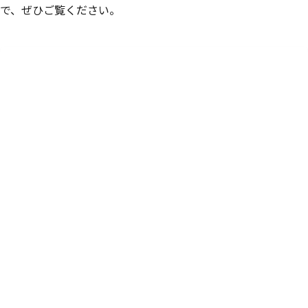
で、ぜひご覧ください。
目次
1
そもそも、「サボる」とはどういうことか
サボるの語源「サボタージュ」の本来の意味
「サボる」の意味は、なぜネガティブに変化したの
か？
2
サボることの「メリット」について考えてみよう
人間以外の動物にも、「サボる」行為は見られる
働きアリも実はサボっている
なぜ「サボる」とうまくいくのか？3つの効果