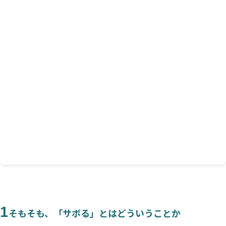
Q2. リモートワーク中の「上手なサボり方」のコツ
は？
Q3. 「人付き合いをサボる」ことで人間関係が悪化し
ないか心配です
Q4. 「上手にサボる」と「ただ怠ける」の境目はどこ
ですか？
Q5. 職場で「サボる」ことを推奨する文化を作るには
どうすればいいですか？
6
【まとめ】人生を整える「上手なサボり方」
1
そもそも、「サボる」とはどういうことか