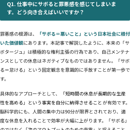
Q1. 仕事中にサボると罪悪感を感じてしまいま
す。どう向き合えばいいですか？
罪悪感の根源は、
「サボる＝悪いこと」という日本社会に根付
いた価値観
にあります。本記事で解説したように、本来の「サ
ボタージュ」は積極的な権利主張の行為であり、自己メンテナ
ンスとしての休息はネガティブなものではありません。「サボ
る＝怠ける」という固定観念を意識的に手放すことが第一歩で
す。
具体的なアプローチとして、
「短時間の休息が長期的な生産
性を高める」という事実を自分に納得させること
が有効です。
脳科学的にも、人間の集中力は90分が限界とされており、適
度な休息を入れることで効率が大幅に上がります。「サボる」
のではなく「次のアウトプットのための充電」と捉えること