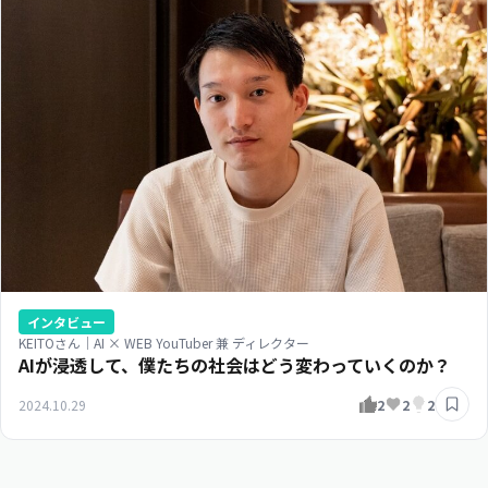
インタビュー
KEITOさん｜AI × WEB YouTuber 兼 ディレクター
AIが浸透して、僕たちの社会はどう変わっていくのか？
2024.10.29
2
2
2