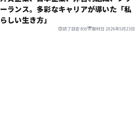
ーランス。
多彩なキャリアが導いた「私
らしい生き方」
読了目安 8分
取材日 2026年5月23日
「誰もが、『ずっとこのまま頑張り続けるのは
つらい』と、感じているのではないでしょう
か？」
アメリカ（ニューヨーク州）で生活。英語が喋れず
幼少期〜
苦労、アイデンティティを模索。
中学
慶應義塾ニューヨーク学院で寮生活。自分らしく過
高校
ごせる環境で、サッカーに打ち込む。