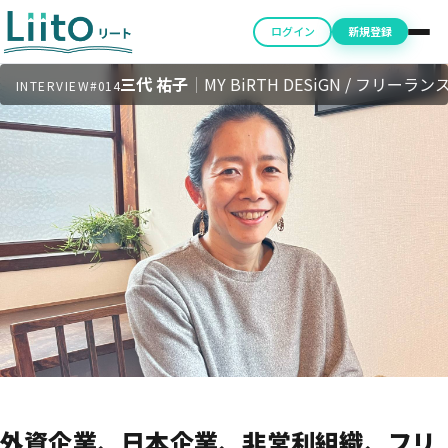
ログイン
新規登録
三代 祐子
｜
MY BiRTH DESiGN / フリーラン
INTERVIEW
#014
外資企業、日本企業、非営利組織、フリ