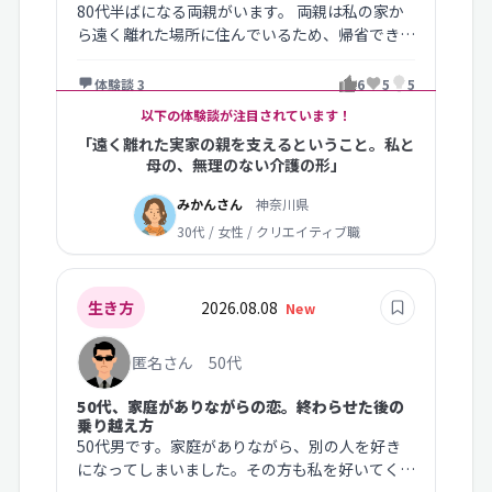
80代半ばになる両親がいます。 両親は私の家か
ら遠く離れた場所に住んでいるため、帰省できる
のは年に数回ほどです。 母は昨…
体験談 3
6
5
5
以下の体験談が注目されています！
「遠く離れた実家の親を支えるということ。私と
母の、無理のない介護の形」
みかんさん
神奈川県
30代 / 女性 / クリエイティブ職
生き方
2026.08.08
New
匿名さん 50代
50代、家庭がありながらの恋。終わらせた後の
乗り越え方
50代男です。家庭がありながら、別の人を好き
になってしまいました。その方も私を好いてくれ
ています。 子どもはいません。妻…