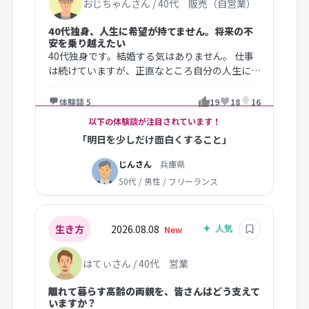
おじちゃんさん / 40代 販売（自営業）
40代独身、人生に希望が持てません。将来の不
安を乗り越えたい
40代独身です。結婚する気はありません。 仕事
は続けていますが、正直なところ自分の人生に希
望をあまり持てていません。 若…
体験談 5
19
18
16
以下の体験談が注目されています！
「明日を少しだけ面白くすること」
じんさん
兵庫県
50代 / 男性 / フリーランス
生き方
2026.08.08
New
はてぃさん / 40代 営業
離れて暮らす高齢の両親を、皆さんはどう支えて
いますか？