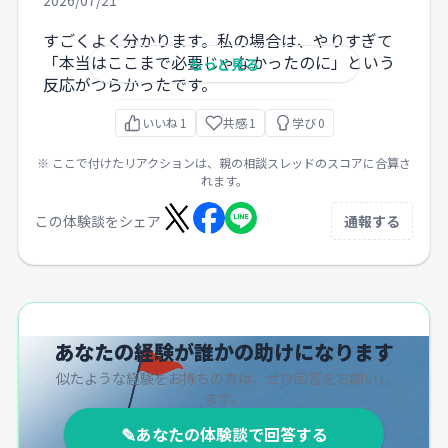
すごくよく分かります。私の場合は、やりすぎて
「本当はここまで必要じゃなかったのに」という
もっと見る
反応がつらかったです。
いいね
1
共感
1
学び
0
※ ここで付けたリアクションは、親の相談スレッドのスコアに合算さ
れます。
この体験談をシェア
通報する
あなたの経験が誰かの助けになります
似たような経験をお持ちの方は、ぜひ回答をお願いし
ます。
✎
あなたの体験談で回答する