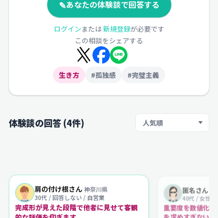
✎
あなたの体験談で回答する
ログイン
または
新規登録
が必要です
この相談をシェアする
生き方
#孤独感
#完璧主義
体験談の回答 (4件)
並び順
肩の付け根さん
神奈川県
匿名さん
30代 / 回答しない / 自営業
40代 / 女性
完成形が見えた段階で他者に見せて客観
重要度を数値化し
を求めすぎない工
的な評価を仰ぎます