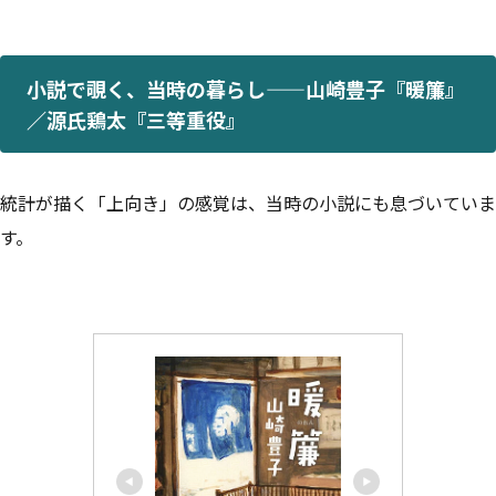
小説で覗く、当時の暮らし——山崎豊子『暖簾』
／源氏鶏太『三等重役』
統計が描く「上向き」の感覚は、当時の小説にも息づいていま
す。