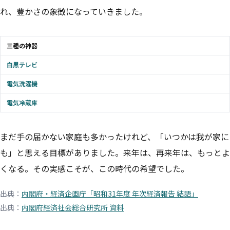
れ、豊かさの象徴になっていきました。
三種の神器
白黒テレビ
電気洗濯機
電気冷蔵庫
まだ手の届かない家庭も多かったけれど、「いつかは我が家に
も」と思える目標がありました。来年は、再来年は、もっとよ
くなる。その実感こそが、この時代の希望でした。
出典：
内閣府・経済企画庁「昭和31年度 年次経済報告 結語」
出典：
内閣府経済社会総合研究所 資料