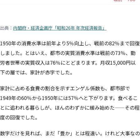
出典：
内閣府・経済企画庁「昭和26年 年次経済報告」
1950年の消費水準は前年より5％向上し、戦前の82％まで回復
しました。とはいえ、都市の実質消費水準は戦前の73％、勤
労者世帯の実質収入は76％にとどまります。月収15,000円以
下の層では、家計が赤字でした。
家計に占める食費の割合を示すエンゲル係数も、都市部で
1949年の60％から1950年には57％へと下がります。食べるこ
とに追われる暮らしが、ほんのわずかに緩み始めた——その程
度の回復でした。
数字だけを見れば、まだ「豊か」とは程遠い。けれど大事なの