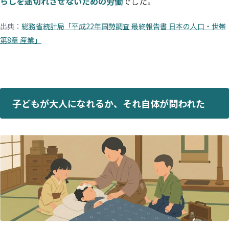
らしを途切れさせないための労働
でした。
出典：
総務省統計局「平成22年国勢調査 最終報告書 日本の人口・世帯
第8章 産業」
子どもが大人になれるか、それ自体が問われた