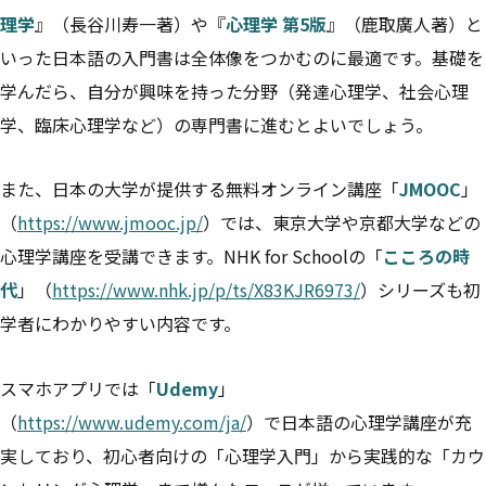
理学
』（長谷川寿一著）や『
心理学 第5版
』（鹿取廣人著）と
いった日本語の入門書は全体像をつかむのに最適です。基礎を
学んだら、自分が興味を持った分野（発達心理学、社会心理
学、臨床心理学など）の専門書に進むとよいでしょう。
また、日本の大学が提供する無料オンライン講座「
JMOOC
」
（
https://www.jmooc.jp/
）では、東京大学や京都大学などの
心理学講座を受講できます。NHK for Schoolの「
こころの時
代
」（
https://www.nhk.jp/p/ts/X83KJR6973/
）シリーズも初
学者にわかりやすい内容です。
スマホアプリでは「
Udemy
」
（
https://www.udemy.com/ja/
）で日本語の心理学講座が充
実しており、初心者向けの「心理学入門」から実践的な「カウ