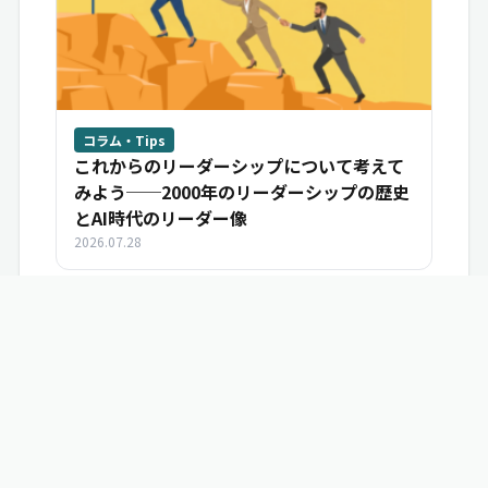
コラム・Tips
これからのリーダーシップについて考えて
みよう──2000年のリーダーシップの歴史
とAI時代のリーダー像
2026.07.28
いいね
共感
学び
シェア
ブクマ
この相談をシ
6
6
6
ブックマークする