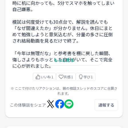
時に机に向かっても、5分でスマホを触ってしまい
自己嫌悪。
模試は何度受けても30点台で、解説を読んでも
「なぜ間違えたか」が分かりません。休日にまと
めて勉強しようと意気込むが、分量の多さに圧倒
され結局動画を見るだけで終了。
「今年は無理だな」と参考書を棚に戻した瞬間、
悔しさよりもホッとした自分がいて、そこで完全
もっと見る
に心が折れました。
いいね
1
共感
1
学び
1
※ ここで付けたリアクションは、親の相談スレッドのスコアに合算さ
れます。
この体験談をシェア
通報する