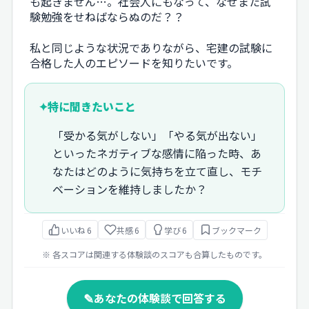
も起きません…。社会人にもなって、なぜまた試
験勉強をせねばならぬのだ？？
私と同じような状況でありながら、宅建の試験に
合格した人のエピソードを知りたいです。
✦
特に聞きたいこと
「受かる気がしない」「やる気が出ない」
といったネガティブな感情に陥った時、あ
なたはどのように気持ちを立て直し、モチ
ベーションを維持しましたか？
いいね
6
共感
6
学び
6
ブックマーク
※ 各スコアは関連する体験談のスコアも合算したものです。
✎
あなたの体験談で回答する