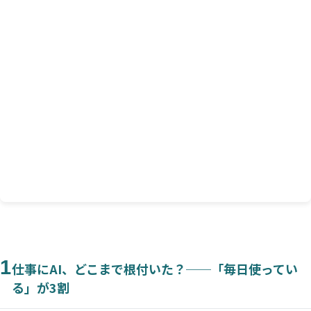
4
これからAIとどう付き合う？「人とAIの協働」の
ヒント
1. 「質問する」から「対話する」への変化
2. 「業務効率」のその先──AI＋自分だからこそで
きる仕事を模索する
3. 「ハルシネーション」（AIの誤回答）について
は、どう対処する？
5
アンケート結果の考察まとめ
1
仕事にAI、どこまで根付いた？──「毎日使ってい
る」が3割