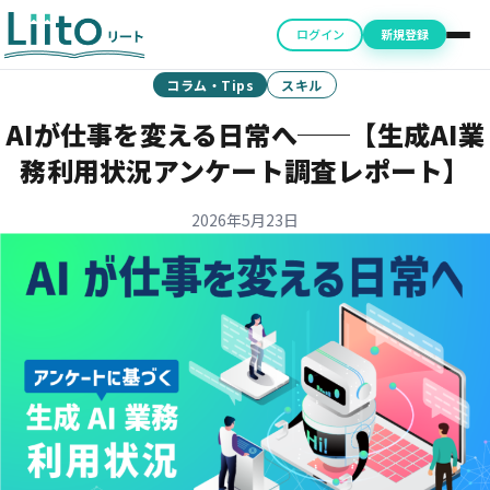
ログイン
新規登録
コラム・Tips
スキル
AIが仕事を変える日常へ──
【生成AI業
務利用状況アンケート調査レポート】
2026年5月23日