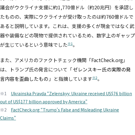
議会がウクライナ支援に約1,770億ドル（約20兆円）を承認し
たものの、実際にウクライナが受け取ったのは約760億ドルで
あると説明しています。これは、支援の多くが現金ではなく武
器や装備などの現物で提供されているため、数字上のギャップ
※1
が生じているという意味でした
。
また、アメリカのファクトチェック機関「FactCheck.org」
は、トランプ氏の発言について「
ゼレンスキー氏の実際の発
※2
言内容を歪曲したもの
」と指摘しています
。
※1
Ukrainska Pravda “Zelenskyy: Ukraine received US$76 billion
out of US$177 billion approved by America”
※2
FactCheck.org “Trump’s False and Misleading Ukraine
Claims”