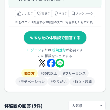
いいね
7
共感
7
学び
7
ブックマーク
※ 各スコアは関連する体験談のスコアも合算したものです。
✎
あなたの体験談で回答する
ログイン
または
新規登録
が必要です
この相談をシェアする
働き方
#50代以上
#フリーランス
#モチベーション
#やりがい
#独立・起業
体験談の回答 (3件)
並び順