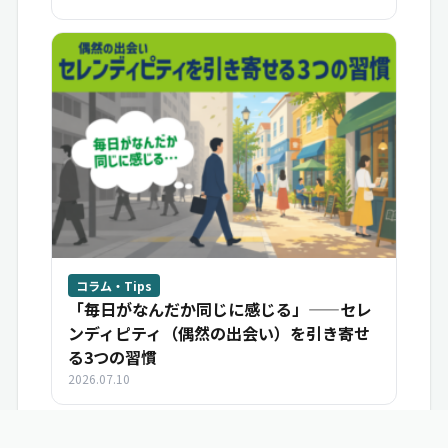
コラム・Tips
「毎日がなんだか同じに感じる」——セレ
ンディピティ（偶然の出会い）を引き寄せ
る3つの習慣
2026.07.10
いいね
共感
学び
シェア
ブクマ
この相談をシ