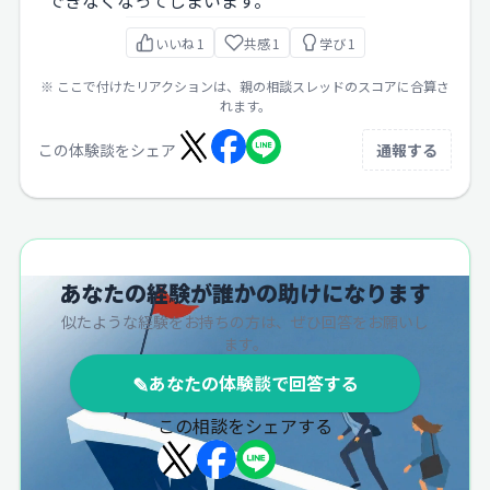
できなくなってしまいます。
いいね
1
共感
1
学び
1
※ ここで付けたリアクションは、親の相談スレッドのスコアに合算さ
れます。
この体験談をシェア
通報する
あなたの経験が誰かの助けになります
似たような経験をお持ちの方は、ぜひ回答をお願いし
ます。
✎
あなたの体験談で回答する
この相談をシェアする