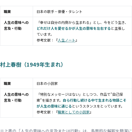
職業
日本の歌手・俳優・タレント
人生の意味への
「幸せは自分の内側から生まれる」とし、今をどう生き、
言及・行動
どれだけ人を愛せるかが人生の意味を左右する
と主張し
ています。
参考文献：『
人生ノート
』
村上春樹（1949年生まれ）
職業
日本の小説家
人生の意味への
「特別なメッセージはない」としつつ、作品で”自己探
言及・行動
索”を描きます。
自ら行動し続ける中で生まれる物語こそ
が人生の意味に通じる
というスタンスをとっています。
参考文献：『
職業としての小説家
』
※上表の「人生の意味への言及または行動」は、多面的な解釈を簡潔に