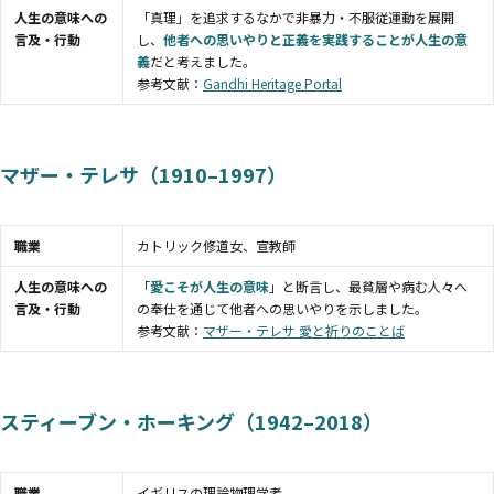
人生の意味への
「真理」を追求するなかで非暴力・不服従運動を展開
言及・行動
し、
他者への思いやりと正義を実践することが人生の意
義
だと考えました。
参考文献：
Gandhi Heritage Portal
マザー・テレサ（1910–1997）
職業
カトリック修道女、宣教師
人生の意味への
「
愛こそが人生の意味
」と断言し、最貧層や病む人々へ
言及・行動
の奉仕を通じて他者への思いやりを示しました。
参考文献：
マザー・テレサ 愛と祈りのことば
スティーブン・ホーキング（1942–2018）
職業
イギリスの理論物理学者