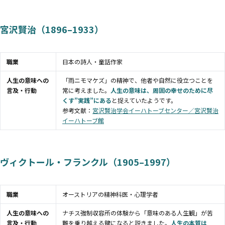
宮沢賢治（1896–1933）
職業
日本の詩人・童話作家
人生の意味への
「雨ニモマケズ」の精神で、他者や自然に役立つことを
言及・行動
常に考えました。
人生の意味は、周囲の幸せのために尽
くす”実践”にある
と捉えていたようです。
参考文献：
宮沢賢治学会イーハトーブセンター／宮沢賢治
イーハトーブ館
ヴィクトール・フランクル（1905–1997）
職業
オーストリアの精神科医・心理学者
人生の意味への
ナチス強制収容所の体験から「意味のある人生観」が苦
言及・行動
難を乗り越える鍵になると説きました。
人生の本質は