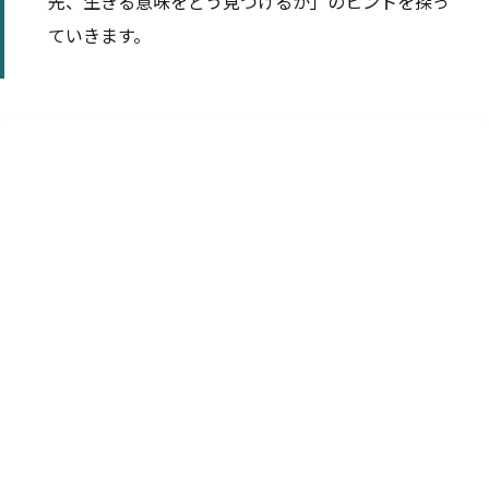
先、生きる意味をどう見つけるか」のヒントを探っ
ていきます。
目次
1
なぜ私たちは「生きる意味」を気にするのか？
理由① 自分の存在価値を確かめたいから
理由② 周囲との比較からの焦り・停滞感
2
人生の「意味」は様々
「自身の人生の意味」について言及のあった著名人
3
ゴッホの事例｜偉大な芸術家の活動は私たちに何
を教えるのか