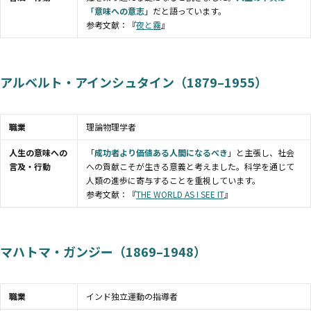
「意味への意志」
だと語っています。
参考文献：『
夜と霧
』
アルベルト・アインシュタイン（1879–1955）
職業
理論物理学者
人生の意味への
「
成功者より価値ある人間になるべき
」と主張し、社会
言及・行動
への貢献こそが生きる意義と考えました。科学を通じて
人類の進歩に寄与することを重視しています。
参考文献：『
THE WORLD AS I SEE IT
』
マハトマ・ガンジー（1869–1948）
職業
インド独立運動の指導者