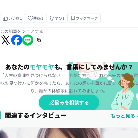
いいね
1
共感
1
学び
1
ブックマーク
この記事をシェアする
あなたの
モヤモヤ
も、
言葉にしてみませんか？
「人生の意味を見つけられない…」と悩む方へ。これから先の生きる意
味の見つけ方に何かを感じたら、
あなたの想いを誰かに聞いてもらった
り、誰かの体験談に触れてみましょう。
悩みを相談する
関連するインタビュー
もっと見る