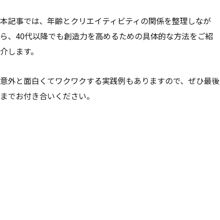
本記事では、年齢とクリエイティビティの関係を整理しなが
ら、40代以降でも創造力を高めるための具体的な方法をご紹
介します。
意外と面白くてワクワクする実践例もありますので、ぜひ最後
までお付き合いください。
目次
1
創造力は本当に年齢と共に下がるのか？
創造性のピーク年齢は分野によってさまざま
経験の蓄積が“深み”を生む