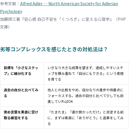
参考文献：
Alfred Adler — North American Society for Adlerian
Psychology
加藤諦三著『安心感 自己不安を「くつろぎ」に変える心理学』（PHP
文庫）
劣等コンプレックスを感じたときの対処法は？
目標を「小さなステッ
いきなり大きな成果を望まず、達成しやすいステ
プ」に細分化する
ップを積み重ねて「自分にもできる」という実感
を育てる
過去の自分と比べてみ
他人との比較をやめ、自分なりの進歩や改善点に
る
フォーカスする。過去の自分と比べて少しでも前
進していればOK
褒め言葉を素直に受け
「たまたま」「運が良かっただけ」と否定する前
取る練習をする
に、まずは素直に「ありがとう」と返事をしてみ
る