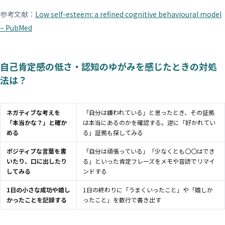
参考文献：
Low self-esteem: a refined cognitive behavioural model
– PubMed
自己肯定感の低さ・認知のゆがみを感じたときの対処
法は？
ネガティブな考えを
「自分は嫌われている」と思ったとき、その証拠
「本当かな？」と確か
は本当にあるのかを確認する。逆に「好かれてい
める
る」証拠も探してみる
ポジティブな言葉を書
「自分は頑張っている」「少なくとも〇〇はでき
いたり、口に出したり
る」といった肯定フレーズをメモや音読でリマイ
してみる
ンドする
1日の小さな成功や嬉し
1日の終わりに「うまくいったこと」や「嬉しか
かったことを記録する
ったこと」を数行で書き出す