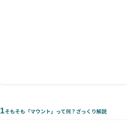
華麗なる対処法
対処法①｜「内心スルー」で相手を満足させる
対処法②｜「うわべだけ承認」で相手を泳がせる
対処法③｜話題を“自分ペース”で変える転換術
対処法④｜“ぎゃふん”と言わせる！一泡吹かせる方
法
4
【まとめ】あなたの心が乱れなければ、マウント
はただの独り言
1
そもそも「マウント」って何？ざっくり解説