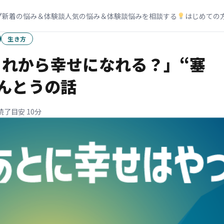
プ
新着の悩み＆体験談
人気の悩み＆体験談
悩みを相談する
はじめての
生き方
れから幸せになれる？」“塞
んとうの話
読了目安 10分