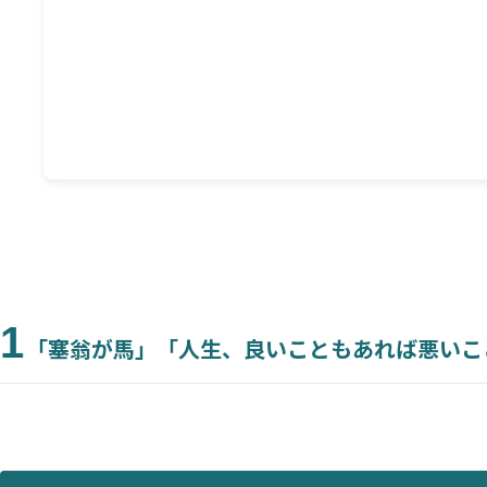
不幸を感じているときほどやってみてほしい「小さ
「どうしても行動できない日」はどうする？――自己肯
「塞翁が馬」が本当に伝えたいのは、「今がすべて
4
【まとめ】いまの不幸は、将来の幸せの「材料
1
「塞翁が馬」「人生、良いこともあれば悪いこ