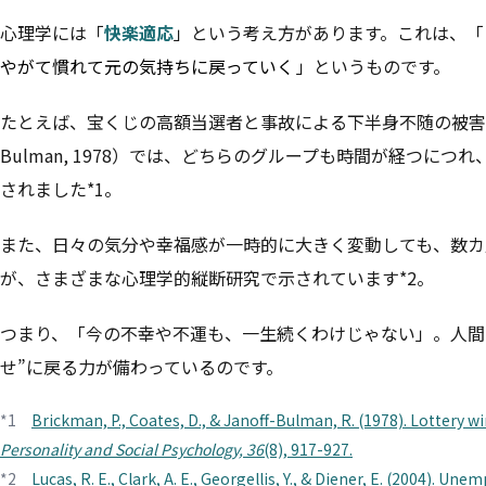
心理学には「
快楽適応
」という考え方があります。これは、「
やがて慣れて元の気持ちに戻っていく
」というものです。
たとえば、宝くじの高額当選者と事故による下半身不随の被害者を比較した有
Bulman, 1978）では、どちらのグループも時間が経つ
されました*1。
また、日々の気分や幸福感が一時的に大きく変動しても、数カ
が、さまざまな心理学的縦断研究で示されています*2。
つまり、「今の不幸や不運も、一生続くわけじゃない」。人間
せ”に戻る力が備わっているのです。
*1
Brickman, P., Coates, D., & Janoff-Bulman, R. (1978). Lottery w
Personality and Social Psychology, 36
(8), 917-927.
*2
Lucas, R. E., Clark, A. E., Georgellis, Y., & Diener, E. (2004). Un