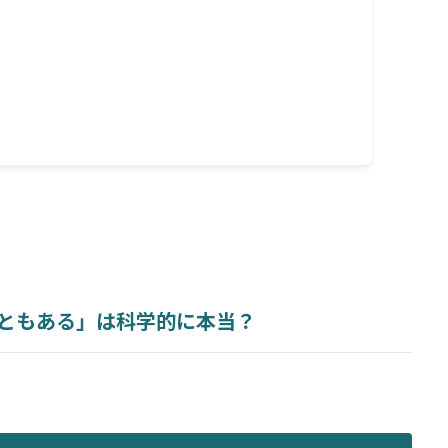
な行動」
定のコツ
ではない」ということ
」かもしれない
ともある」は科学的に本当？