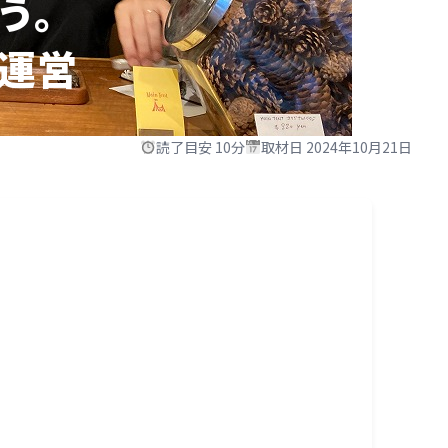
う。
運営
読了目安 10分
取材日 2024年10月21日
世界は広がる。
想像で広がる世界もある。
チトさん。「チト」という名前は、両親が愛読
なんで名づけられたといいます。