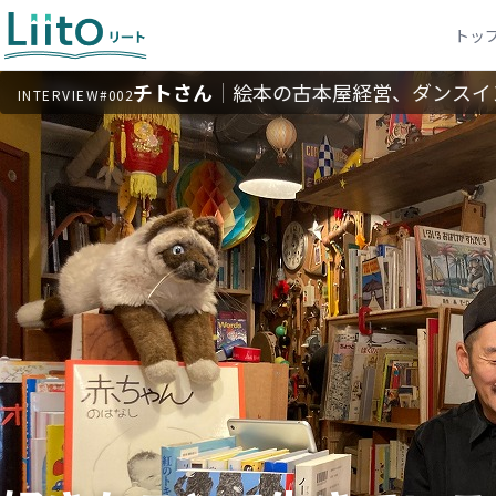
トッ
チトさん
｜
絵本の古本屋経営、ダンスイ
INTERVIEW
#002