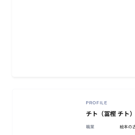
絵本の古本屋を始めたきっかけは、ふと立ち寄った
本。「──この絵本の価値は、本当に100円だろう
「自分の好き」を貫き、絵本の世界に飛び込んだ裏
うか？幼少期の読書体験から、現在の古本屋経営に
ではのユニークなキャリアを紐解いていきます。
PROFILE
チト（冨樫 チト
職業
絵本の