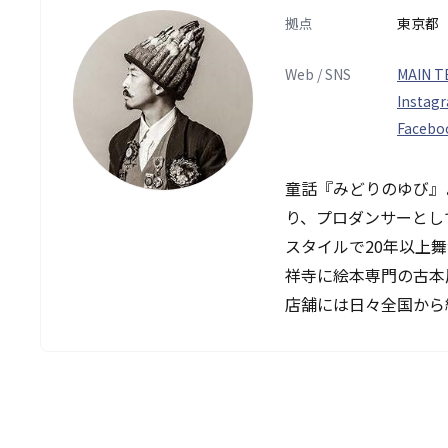
拠点
東京都
Web / SNS
MAIN 
Instag
Facebo
童話『みどりのゆび』
り、プロダンサーとして
スタイルで20年以上舞
祥寺に絵本専門の古
店舗には日々全国から