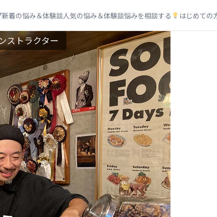
プ
新着の悩み＆体験談
人気の悩み＆体験談
悩みを相談する
はじめての
ンストラクター