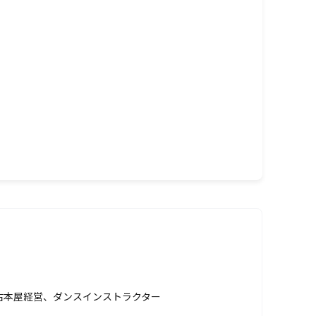
古本屋で購入した、昔好きだった一冊の絵
か？」
には、一体どんなストーリーがあるのでしょ
至るまで、常識にとらわれないチトさんなら
）
古本屋経営、ダンスインストラクター