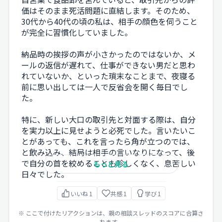
価はそのまま死活問題に直結します。そのため、
30代から40代の頃の私は、相手の顔色を伺うこと
が完全に習慣化していました。
納品時の挨拶の声が小さかったのではないか、メ
ールの返信が遅れて、仕事ができない男だと思わ
れていないか、といった瑣末なことまで、夜寝る
前に思い出しては一人で反省会を開く毎日でし
た。
特に、新しい大口の取引先と対面する際は、自分
を実力以上に見せようと必死でした。言いたいこ
とがあっても、これを言ったら角が立つのでは、
と飲み込み、結局は相手の言いなりになって、後
で自分の首を絞めることも珍しくなく、息苦しい
もっと見る
日々でした。
いいね
1
共感
1
学び
1
※ ここで付けたリアクションは、親の相談スレッドのスコアに合算さ
れます。