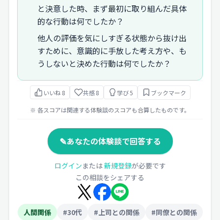
と決意した時、まず最初に取り組んだ具体
的な行動は何でしたか？
他人の評価を気にしすぎる状態から抜け出
すために、意識的に手放した考え方や、も
うしないと決めた行動は何でしたか？
いいね
8
共感
8
学び
5
ブックマーク
※ 各スコアは関連する体験談のスコアも合算したものです。
✎
あなたの体験談で回答する
ログイン
または
新規登録
が必要です
この相談をシェアする
人間関係
#30代
#上司との関係
#同僚との関係