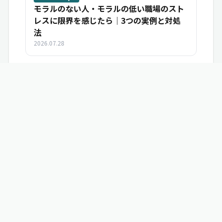
モラルのない人・モラルの低い職場のスト
レスに限界を感じたら｜3つの実例と対処
法
2026.07.28
いいね
共感
学び
シェア
ブクマ
この相談をシ
8
8
5
ブックマークする
Liito（リート）は、仕事の悩みを相談し、同じ道を通った人の体
験談に出会えるサービスです。互いの体験を持ち寄り、次の一歩
を見つけ合うキャリア＆ライフコミュニティ。