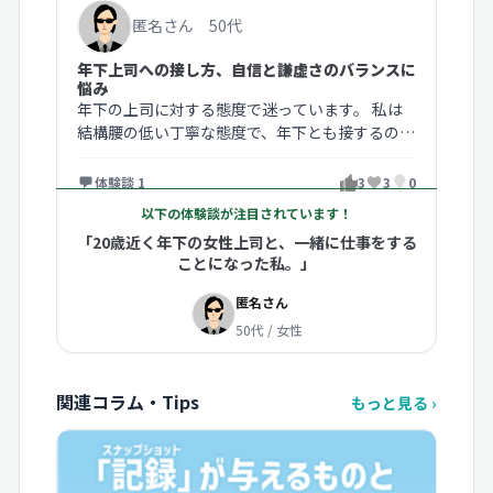
匿名さん 50代
年下上司への接し方、自信と謙虚さのバランスに
悩み
年下の上司に対する態度で迷っています。 私は
結構腰の低い丁寧な態度で、年下とも接するので
すが、前の職場でその態度が気に入…
体験談 1
3
3
0
以下の体験談が注目されています！
「20歳近く年下の女性上司と、一緒に仕事をする
ことになった私。」
匿名さん
50代 / 女性
関連コラム・Tips
もっと見る